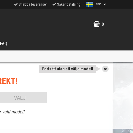
Snabba leveranser
Säker betalning
SEK
0
FAQ
Fortsätt utan att välja modell
REKT!
VÄLJ
r vald modell