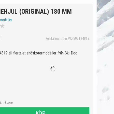
EHJUL (ORIGINAL) 180 MM
modeller
★
Artikelnummer VIL-503194819
819 till flertalet snöskotermodeller från Ski-Doo
: 1-4 dagar
KÖP