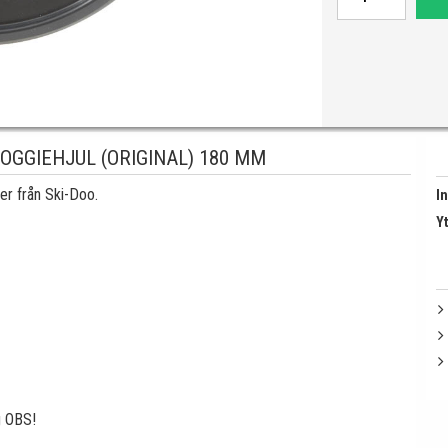
OGGIEHJUL (ORIGINAL) 180 MM
ler från Ski-Doo.
I
Y
g OBS!