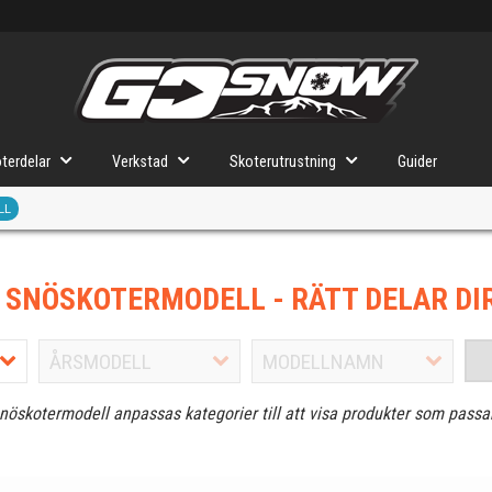
terdelar
Verkstad
Skoterutrustning
Guider
LL
J SNÖSKOTERMODELL
- RÄTT DELAR DI
snöskotermodell anpassas kategorier till att visa produkter som passa