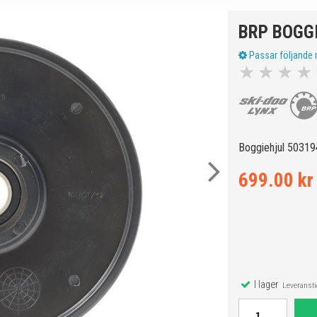
BRP BOGGI
Passar följande 
★
★
★
★
Boggiehjul 503194
699.00 kr
I lager
Leveranstid