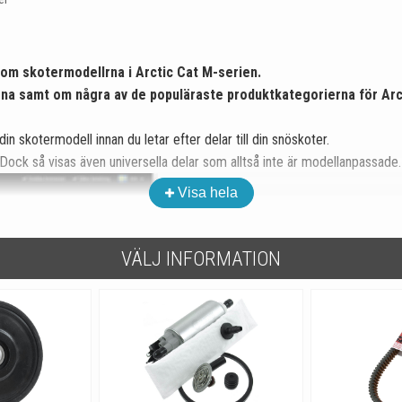
om skotermodellrna i Arctic Cat M-serien.
erna samt om några av de populäraste produktkategorierna för
Arc
din skotermodell innan du letar efter delar till din snöskoter.
 Dock så visas även universella delar som alltså inte är modellanpassade.
Visa hela
VÄLJ INFORMATION
ljande: