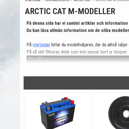
ARCTIC CAT M-MODELLER
På denna sida har vi samlat artiklar och information
Du kan läsa allmän information om de olika modell
På
startsidan
hittar du modellväljaren, där du alltså väljer 
På så sätt filtreras delar som inte passar bort ur shopen.
Några populära utföranden av Arctic Cat M-modeller är fö