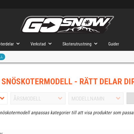
terdelar
Verkstad
Skoterutrustning
Guider
LL
J SNÖSKOTERMODELL
- RÄTT DELAR DI
snöskotermodell anpassas kategorier till att visa produkter som passa
er