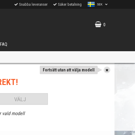
Snabba leveranser
Säker betalning
SEK
0
FAQ
Fortsätt utan att välja modell
REKT!
VÄLJ
r vald modell