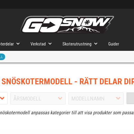
terdelar
Verkstad
Skoterutrustning
Guider
LL
J SNÖSKOTERMODELL
- RÄTT DELAR DI
snöskotermodell anpassas kategorier till att visa produkter som passa