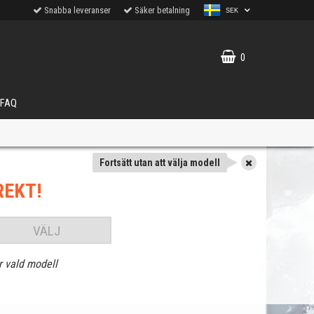
Snabba leveranser
Säker betalning
SEK
0
FAQ
Fortsätt utan att välja modell
REKT!
VÄLJ
r vald modell