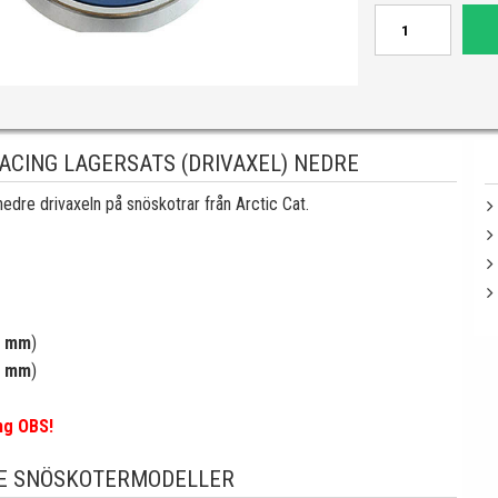
ACING LAGERSATS (DRIVAXEL) NEDRE
 nedre drivaxeln på snöskotrar från Arctic Cat.
8 mm
)
8 mm
)
ng OBS!
E SNÖSKOTERMODELLER