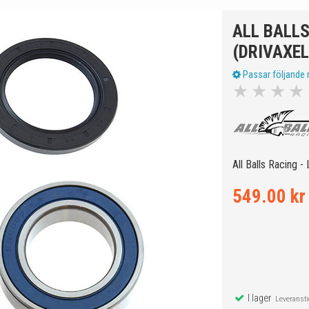
ALL BALL
(DRIVAXEL
Passar följande 
★
★
★
★
All Balls Racing -
549.00 kr
I lager
Leveranstid