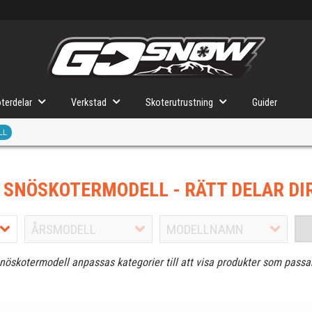
terdelar
Verkstad
Skoterutrustning
Guider
LL
J SNÖSKOTERMODELL
- RÄTT DELAR DI
snöskotermodell anpassas kategorier till att visa produkter som passa