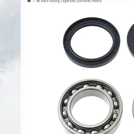
All Balls Racing Lagersats (Drivaxel) Nedre