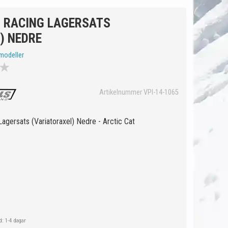
S RACING LAGERSATS
) NEDRE
modeller
★
Artikelnummer VPI-14-1065
 Lagersats (Variatoraxel) Nedre - Arctic Cat
: 1-4 dagar