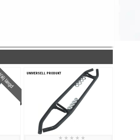
UNIVERSELL PRODUKT
älj längd
★
★
★
★
★