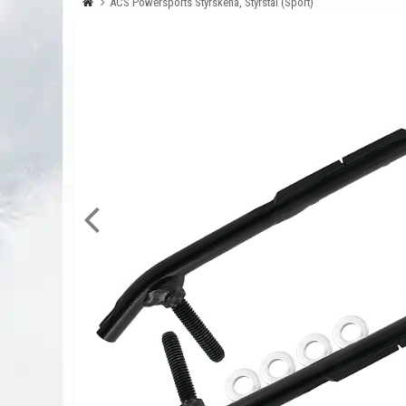
ACS Powersports Styrskena, Styrstål (Sport)