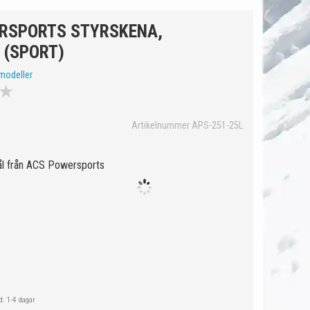
RSPORTS STYRSKENA,
 (SPORT)
modeller
★
Artikelnummer APS-251-25L
tål från ACS Powersports
: 1-4 dagar