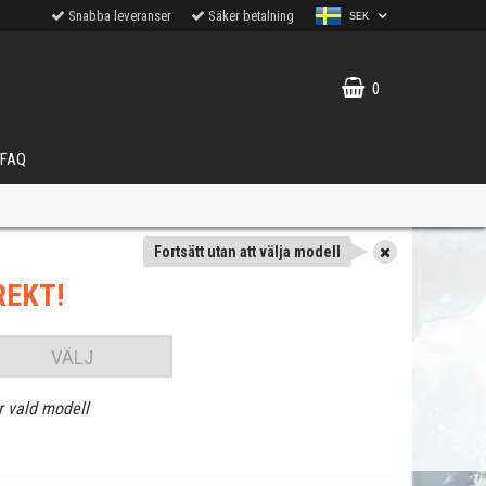
Snabba leveranser
Säker betalning
SEK
0
FAQ
Fortsätt utan att välja modell
REKT!
VÄLJ
r vald modell