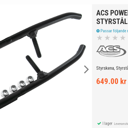
ACS POWE
STYRSTÅL
Passar följande 
★
★
★
★
Styrskena, Styrs
649.00 kr
I lager
Leveranstid