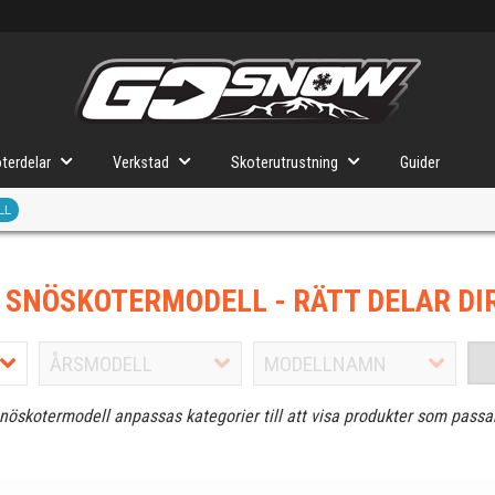
terdelar
Verkstad
Skoterutrustning
Guider
LL
J SNÖSKOTERMODELL
- RÄTT DELAR DI
snöskotermodell anpassas kategorier till att visa produkter som passa