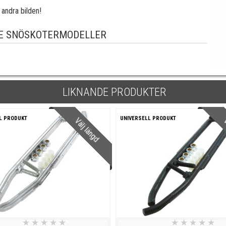
andra bilden!
E SNÖSKOTERMODELLER
LIKNANDE PRODUKTER
L PRODUKT
UNIVERSELL PRODUKT
Välj längd
V
★
★
★
★
★
★
★
★
★
★