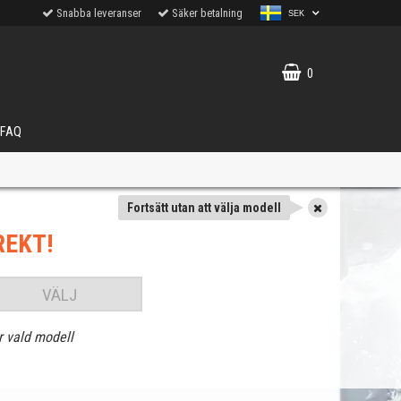
Snabba leveranser
Säker betalning
SEK
0
FAQ
Fortsätt utan att välja modell
REKT!
VÄLJ
r vald modell