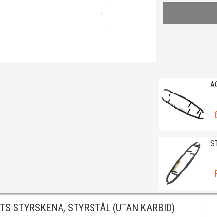
A
S
S STYRSKENA, STYRSTÅL (UTAN KARBID)