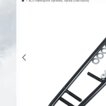
ACS Powersports Styrskena, Styrstål (Utan karbid)