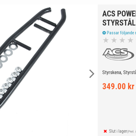
ACS POWE
STYRSTÅL
Passar följande 
★
★
★
★
Styrskena, Styrs
349.00 kr
Slut i lager
(Prel. 