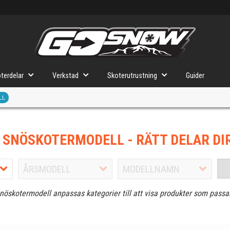
terdelar
Verkstad
Skoterutrustning
Guider
LL
J SNÖSKOTERMODELL
- RÄTT DELAR DI
snöskotermodell anpassas kategorier till att visa produkter som passa