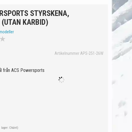
RSPORTS STYRSKENA,
 (UTAN KARBID)
modeller
★
Artikelnummer APS-251-26W
tål från ACS Powersports
i lager: Okänt)