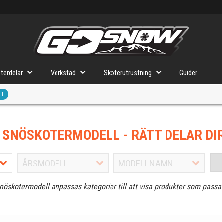
terdelar
Verkstad
Skoterutrustning
Guider
LL
J SNÖSKOTERMODELL
- RÄTT DELAR DI
snöskotermodell anpassas kategorier till att visa produkter som passa