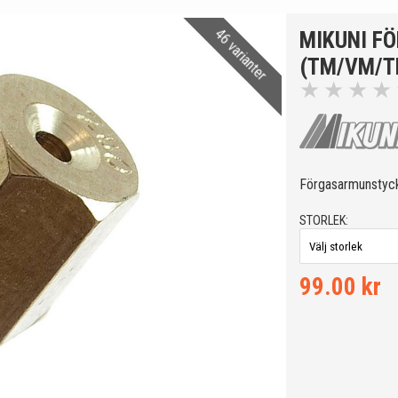
46 varianter
MIKUNI F
(TM/VM/T
★
★
★
★
Förgasarmunsty
STORLEK:
99.00 kr