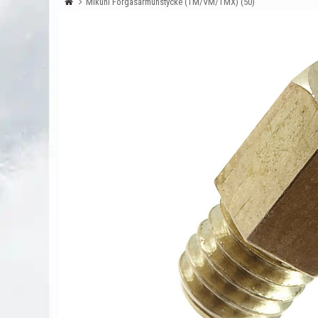
Mikuni Förgasarmunstycke (TM/VM/TMX) (50)