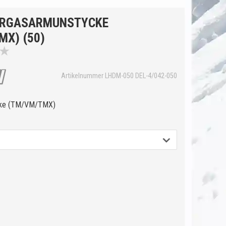
ÖRGASARMUNSTYCKE
MX) (50)
★
Artikelnummer LHDM-050 DEL-4/042-050
cke (TM/VM/TMX)