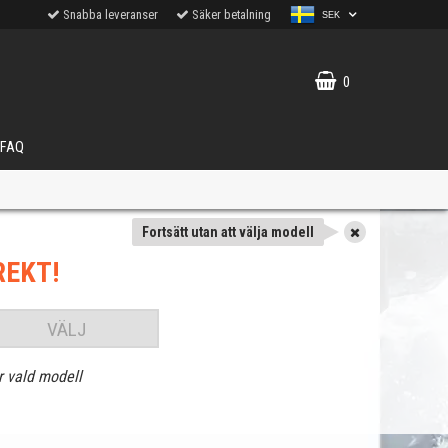
Snabba leveranser
Säker betalning
SEK
0
FAQ
Fortsätt utan att välja modell
REKT!
VÄLJ
r vald modell