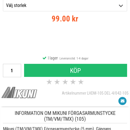
99.00 kr
I lager
Leveranstid: 1-4 dagar
KÖP
★
★
★
★
★
Artikelnummer LHDM-105 DEL-4/042-105
INFORMATION OM MIKUNI FÖRGASARMUNSTYCKE
(TM/VM/TMX) (105)
Mikuni (TM/VM/TMX) Förgasarmunstycke (5 mm). Gängans